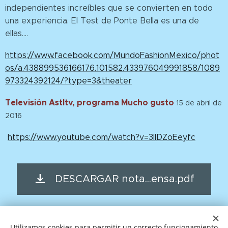
independientes increíbles que se convierten en todo
una experiencia. El Test de Ponte Bella es una de
ellas....
https://www.facebook.com/MundoFashionMexico/phot
os/a.438899536166176.101582.433976049991858/1089
973324392124/?type=3&theater
Televisión Astltv, programa Mucho gusto
15 de abril de
2016
https://www.youtube.com/watch?v=3IIDZoEeyfc
DESCARGAR nota...ensa.pdf
Utilizamos cookies para permitir un correcto funcionamiento